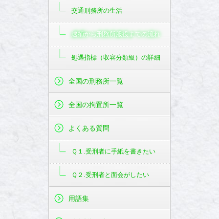
交通刑務所の生活
逮捕から刑務所服役までの流れ
処遇指標（収容分類級）の詳細
全国の刑務所一覧
全国の拘置所一覧
よくある質問
Ｑ１.受刑者に手紙を書きたい
Ｑ２.受刑者と面会がしたい
用語集