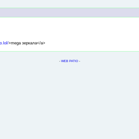
.lol/
>mega зеркала</a>
-
WEB PATIO
-