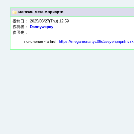
магазин мега мориарти
投稿日
： 2025/03/27(Thu) 12:59
投稿者
：
Dannywepay
参照先
：
пояснения <a href=
https://megamoriartyc09o3seyehpnpnfnv7xo